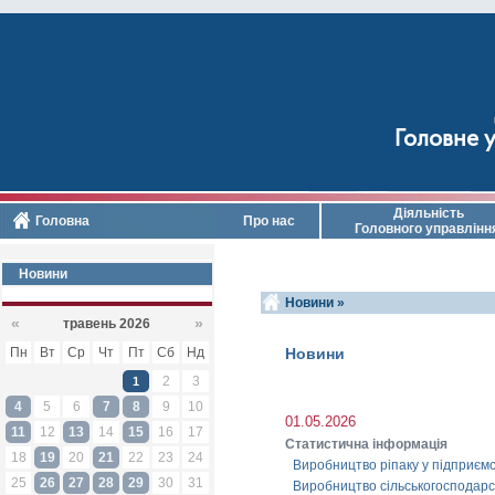
Головне у
Діяльність
Головна
Про нас
Головного управлінн
Новини
Новини »
«
»
травень 2026
Пн
Вт
Ср
Чт
Пт
Сб
Нд
Новини
2
3
1
4
5
6
7
8
9
10
01.05.2026
11
12
13
14
15
16
17
Статистична інформація
18
19
20
21
22
23
24
Виробництво ріпаку у підприємс
25
26
27
28
29
30
31
Виробництво сільськогосподарськ