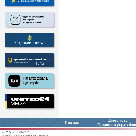
Діяльність
Про нас
Головного управлінн
© ГУСуЛО, 1999-2026
Обов'язкове посилання на джерело