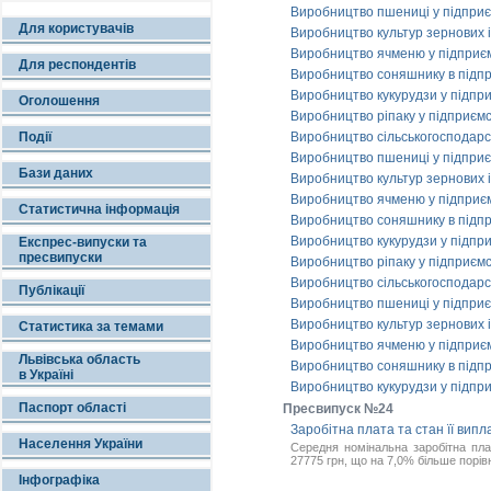
Виробництво пшениці у підприєм
Для користувачів
Виробництво культур зернових і
Виробництво ячменю у підприємс
Для респондентів
Виробництво соняшнику в підпри
Виробництво кукурудзи у підпри
Оголошення
Виробництво ріпаку у підприємс
Події
Виробництво сільськогосподарськ
Виробництво пшениці у підприєм
Бази даних
Виробництво культур зернових і
Виробництво ячменю у підприємс
Статистична інформація
Виробництво соняшнику в підпри
Виробництво кукурудзи у підпри
Експрес-випуски та
пресвипуски
Виробництво ріпаку у підприємс
Виробництво сільськогосподарськ
Публікації
Виробництво пшениці у підприєм
Виробництво культур зернових і
Статистика за темами
Виробництво ячменю у підприємс
Львівська область
Виробництво соняшнику в підпри
в Україні
Виробництво кукурудзи у підпри
Паспорт області
Пресвипуск №24
Заробітна плата та стан її випла
Населення України
Середня номінальна заробітна плат
27775 грн, що на 7,0% більше порів
Інфографіка