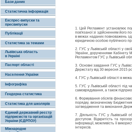
Бази даних
Статистична інформація
Експрес-випуски та
пресвипуски
1. Цей Регламент установлює поря
пов'язаної зі здійсненням його п
Публікації
в межах наданих повноважень здій
юридичною особою публічного пра
Статистика за темами
2. ГУС у Львівській області у св
Львівська область
України, дорученнями Кабінету М
в Україні
Регламентом ГУС у Львівській обл
Паспорт області
3. Основні завдання ГУС у Львівс
Держстату від 30 вересня 2015 ро
Населення України
4. ГУС у Львівській області в меж
Інфографіка
5. ГУС у Львівській області під
самоврядування, а також підприє
Ґендерна статистика
6. Формування обсягів фінансових
порядку, визначеному Бюджетним 
Статистика для школярів
затвердження та виконання Держ
Єдиний державний реєстр
7. Діяльність ГУС у Львівській 
підприємств та організацій
доступом. Відкритість та прозо
України (ЄДРПОУ)
інформації, можливість її викори
інтересів.
Міжнародне