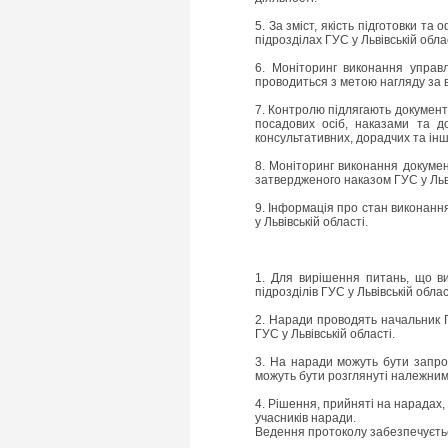
5. За зміст, якість підготовки т
підрозділах ГУС у Львівській облас
6. Моніторинг виконання управ
проводиться з метою нагляду за 
7. Контролю підлягають документ
посадових осіб, наказами та до
консультативних, дорадчих та ін
8. Моніторинг виконання документ
затвердженого наказом ГУС у Льві
9. Інформація про стан виконанн
у Львівській області.
1. Для вирішення питань, що ви
підрозділів ГУС у Львівській облас
2. Наради проводять начальник ГУ
ГУС у Львівській області.
3. На наради можуть бути запрош
можуть бути розглянуті належним
4. Рішення, прийняті на нарадах
учасників наради.
Ведення протоколу забезпечується