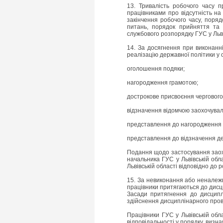
13. Тривалість робочого часу п
працівниками про відсутність на 
закінчення робочого часу, поряд
питань, порядок прийняття та 
службового розпорядку ГУС у Льві
14. За досягнення при виконанн
реалізацію державної політики у 
оголошення подяки;
нагородження грамотою;
дострокове присвоєння чергового
відзначення відомчою заохочува
представлення до нагородження 
представлення до відзначення д
Подання щодо застосування заохо
начальника ГУС у Львівській обла
Львівській області відповідно до
15. За невиконання або неналеж
працівники притягаються до дисци
Засади притягнення до дисципл
здійснення дисциплінарного прова
Працівники ГУС у Львівській обл
відповідальності у порядку, визн