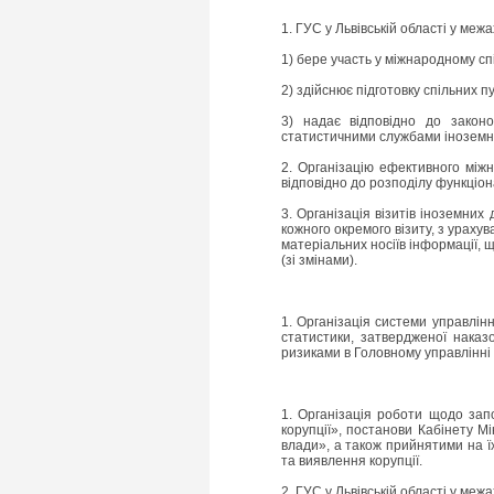
1. ГУС у Львівській області у меж
1) бере участь у міжнародному сп
2) здійснює підготовку спільних 
3) надає відповідно до законо
статистичними службами іноземн
2. Організацію ефективного міжн
відповідно до розподілу функціон
3. Організація візитів іноземних
кожного окремого візиту, з ураху
матеріальних носіїв інформації, 
(зі змінами).
1. Організація системи управлін
статистики, затвердженої наказ
ризиками в Головному управлінні с
1. Організація роботи щодо запо
корупції», постанови Кабінету М
влади», а також прийнятими на ї
та виявлення корупції.
2. ГУС у Львівській області у ме