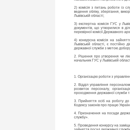
2) комісія з питань роботи із 
ведення обліку, зберігання, вико
Львівській області;
3) експертна комісія ГУС у Льві
документів, що утворилися в діл
перевірної комісії Державного архі
4) конкурсна комісія на зайнят
Львівській області, є постійно
державної служби з метою добору 
2. Рішення про утворення чи лік
начальник ГУС у Львівській облас
1. Організацію роботи з управлін
2. Відділ управління персоналом
розвиток персоналу, організац
проходження державної служби та 
3. Прийняття осіб на роботу до 
Кодексу законів про працю Україн
4. Призначення на посади держа
службу».
5. Проведення конкурсу на заміщ
зайняття посад державної служби,