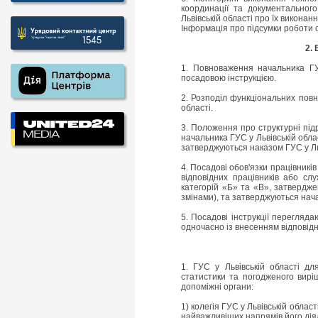
координації та документального
Львівській області про їх виконан
Інформація про підсумки роботи с
2.
1. Повноваження начальника ГУ
посадовою інструкцією.
2. Розподіл функціональних повн
області.
3. Положення про структурні підр
начальника ГУС у Львівській обл
затверджуються наказом ГУС у Льв
4. Посадові обов'язки працівникі
відповідних працівників або с
категорій «Б» та «В», затвердже
змінами), та затверджуються нача
5. Посадові інструкції перегляда
одночасно із внесенням відповідн
1. ГУС у Львівській області д
статистики та погодженого виріш
допоміжні органи:
1) колегія ГУС у Львівській обла
найважливіших напрямів його дія