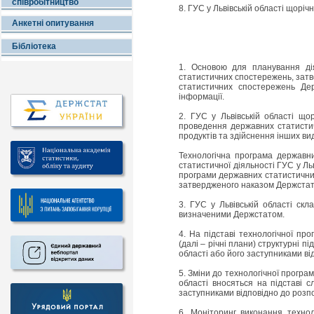
співробітництво
8. ГУС у Львівській області щорі
Анкетні опитування
Бібліотека
1. Основою для планування дія
статистичних спостережень, затве
статистичних спостережень Дер
інформації.
2. ГУС у Львівській області що
проведення державних статистич
продуктів та здійснення інших вид
Технологічна програма державн
статистичної діяльності ГУС у Ль
програми державних статистични
затвердженого наказом Держстату
3. ГУС у Львівській області ск
визначеними Держстатом.
4. На підставі технологічної п
(далі – річні плани) структурні 
області або його заступниками в
5. Зміни до технологічної програ
області вносяться на підставі с
заступниками відповідно до розп
6. Моніторинг виконання технол