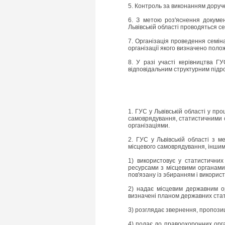
5. Контроль за виконанням доруче
6. З метою роз'яснення докумен
Львівській області проводяться се
7. Організація проведення семіна
організації якого визначено поло
8. У разі участі керівництва ГУ
відповідальним структурним підро
1. ГУС у Львівській області у п
самоврядування, статистичними с
організаціями.
2. ГУС у Львівській області з 
місцевого самоврядування, інши
1) використовує у статистичних
ресурсами з місцевими органами
пов'язану із збиранням і викорис
2) надає місцевим державним ор
визначені планом державних ста
3) розглядає звернення, пропозиц
4) подає до правоохоронних орг