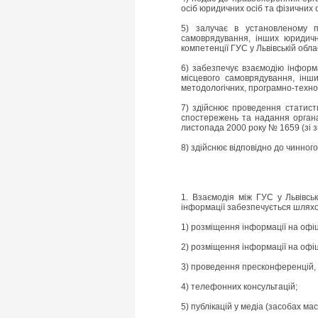
осіб юридичних осіб та фізичних 
5) залучає в установленому по
самоврядування, інших юридичн
компетенції ГУС у Львівській облас
6) забезпечує взаємодію інформа
місцевого самоврядування, інш
методологічних, програмно-техно
7) здійснює проведення статист
спостережень та надання органа
листопада 2000 року № 1659 (зі з
8) здійснює відповідно до чинного
1. Взаємодія між ГУС у Львівськ
інформації забезпечується шлях
1) розміщення інформації на офіц
2) розміщення інформації на офіці
3) проведення пресконференцій, б
4) телефонних консультацій;
5) публікацій у медіа (засобах мас