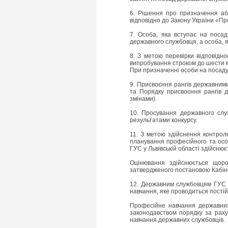
6. Рішення про призначення аб
відповідно до Закону України «Пр
7. Особа, яка вступає на поса
державного службовця, а особа, 
8. З метою перевірки відповідн
випробування строком до шести м
При призначенні особи на посад
9. Присвоєння рангів державними
та Порядку присвоєння рангів д
змінами).
10. Просування державного слу
результатами конкурсу.
11. З метою здійснення контролю
планування професійного та осо
ГУС у Львівській області здійсню
Оцінювання здійснюється щоро
затвердженого постановою Кабінет
12. Державним службовцям ГУС у
навчання, яке проводиться постій
Професійне навчання державних 
законодавством порядку за раху
навчання державних службовців.