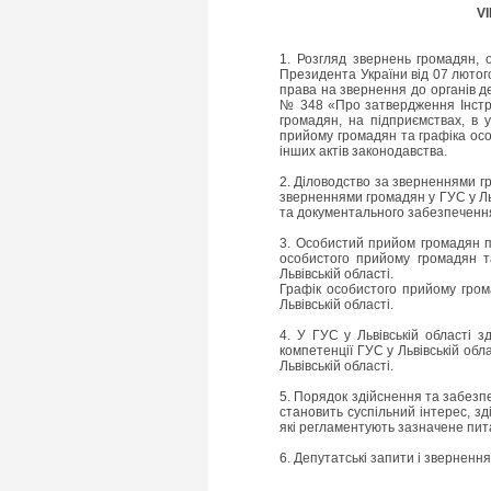
VI
1. Розгляд звернень громадян, 
Президента України від 07 лютог
права на звернення до органів де
№ 348 «Про затвердження Інстру
громадян, на підприємствах, в 
прийому громадян та графіка осо
інших актів законодавства.
2. Діловодство за зверненнями гр
зверненнями громадян у ГУС у Льв
та документального забезпечення
3. Особистий прийом громадян пр
особистого прийому громадян т
Львівській області.
Графік особистого прийому гром
Львівській області.
4. У ГУС у Львівській області 
компетенції ГУС у Львівській обл
Львівській області.
5. Порядок здійснення та забезпе
становить суспільний інтерес, зд
які регламентують зазначене пит
6. Депутатські запити і зверненн