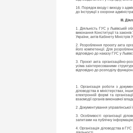
16. Порядок входу і виходу з адм
до Інструкції з охорони адміністр
III. Ді
1. Діяльність ГУС у Львівській о
виконання Конституції та законів 
України, актів Кабінету Міністрів 
2. Розроблення проєкту акта орга
його компетенції. Для розроблен
відповідно до наказу ГУС у Львівсь
3. Проєкт акта організаційно-ро
усіма заінтересованими структур
відповідно до розподілу функціо
1. Організація роботи з докумен
діловодства в міністерствах, інш
електронній формі та організаці
взаємодії органів виконавчої вла
2. Документування управлінської 
3. Особливості організації діл
запитами на публічну інформаці
4. Організація діловодства в ГУС
діяльності.