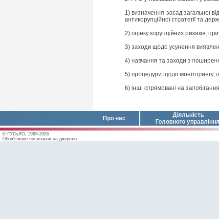
1) визначення засад загальної від
антикорупційної стратегії та дер
2) оцінку корупційних ризиків, пр
3) заходи щодо усунення виявлених
4) навчання та заходи з поширен
5) процедури щодо моніторингу, 
6) інші спрямовані на запобіган
Діяльність
Про нас
Головного управлінн
© ГУСуЛО, 1999-2026
Обов'язкове посилання на джерело