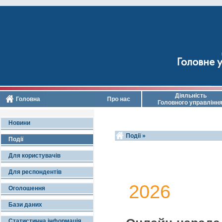
Головне у
Діяльність
Головна
Про нас
Головного управлінн
Новини
Події »
Події
Для користувачів
Для респондентів
2026
Оголошення
Бази даних
Статистична інформація