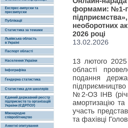
Онлайн-нарада 
формами: №1-п
Експрес-випуски та
пресвипуски
підприємства», 
Публікації
необоротних акт
Статистика за темами
2026 році
Львівська область
13.02.2026
в Україні
Паспорт області
13 лютого 2025 
Населення України
області прове
Інфографіка
подання держа
Ґендерна статистика
підприємництво
Статистика для школярів
№2-ОЗ ІНВ (річн
Єдиний державний реєстр
амортизацію та 
підприємств та організацій
України (ЄДРПОУ)
участь представ
Міжнародне
співробітництво
та фахівці Голов
Анкетні опитування