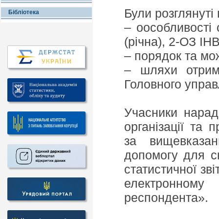
Були розглянуті 
Бібліотека
– оособливості
(річна), 2-ОЗ ІНВ
– порядок та мо
– шляхи отрим
Головного управл
Учасники нарад
організації та
за вищевказан
допомогу для с
статистичної зві
електронному
респондента».