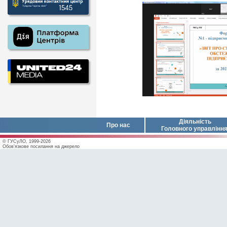
Діяльність
Про нас
Головного управлінн
© ГУСуЛО, 1999-2026
Обов'язкове посилання на джерело