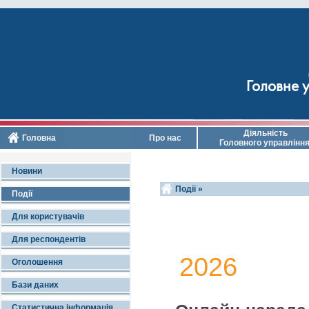
Головне у
Діяльність
Головна
Про нас
Головного управлінн
Новини
Події »
Події
Для користувачів
Для респондентів
2026
Оголошення
Бази даних
Статистична інформація