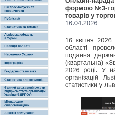
Онлайн-нарада 
формою №3-торг
Експрес-випуски та
пресвипуски
товарів у торго
Публікації
16.04.2026
Статистика за темами
Львівська область
в Україні
16 квітня 2026 
області прове
Паспорт області
подання держав
Населення України
(квартальна) «Зв
Інфографіка
2026 році. У н
Ґендерна статистика
організацій Льв
Статистика для школярів
статистики у Льв
Єдиний державний реєстр
підприємств та організацій
України (ЄДРПОУ)
Міжнародне
співробітництво
Анкетні опитування