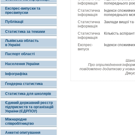
інформація
попереднього року
Експрес-випуски та
Статистична
Індекси споживчих
пресвипуски
інформація
попереднього мсяц
Публікації
Статистична
Заклади вищої та 
інформація
Статистика за темами
Статистична
Кількість аспірант
інформація
Львівська область
в Україні
Експрес-
Індекси споживчих 
випуск
Паспорт області
Шанов
Населення України
Про оприлюднення інформац
повідомлено додатково у новин
Дякує
Інфографіка
Ґендерна статистика
Статистика для школярів
Єдиний державний реєстр
підприємств та організацій
України (ЄДРПОУ)
Міжнародне
співробітництво
Анкетні опитування