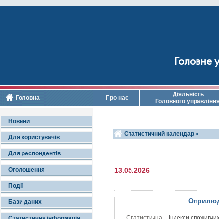
Головне у
Діяльність
Головна
Про нас
Головного управлінн
Новини
Статистичний календар »
Для користувачів
Для респондентів
Оголошення
13.05.2026
Події
Оприлюд
Бази даних
Статистична
Індекси споживчих
Статистична інформація