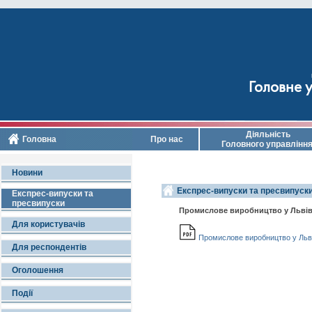
Головне у
Діяльність
Головна
Про нас
Головного управлінн
Новини
Експрес-випуски та пресвипуски
Експрес-випуски та
пресвипуски
Промислове виробництво у Львівсь
Для користувачів
Промислове виробництво у Львівс
Для респондентів
Оголошення
Події