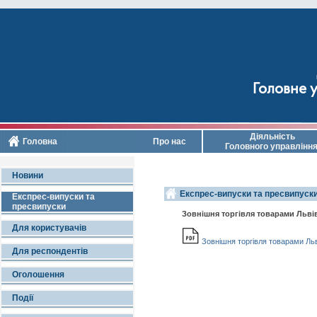
Головне у
Діяльність
Головна
Про нас
Головного управлінн
Новини
Експрес-випуски та пресвипуски
Експрес-випуски та
пресвипуски
Зовнішня торгівля товарами Львівс
Для користувачів
Зовнішня торгівля товарами Льві
Для респондентів
Оголошення
Події