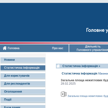
Головне у
Діяльність
Головна
Про нас
Головного управлінн
Новини
Cтатистична інформація »
Статистична інформація
Cтатистична інформація /
Економ
Для користувачів
Загальна площа нежитлових буді
Для респондентів
28.02.2025
Оголошення
Загальна площа нежитлових будів
Події
Бази даних