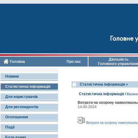
Головне у
Діяльність
Головна
Про нас
Головного управлінн
Новини
Cтатистична інформація »
Статистична інформація
Cтатистична інформація /
Економ
Для користувачів
Витрати на охорону навколишньо
Для респондентів
14.06.2024
Оголошення
Витрати на охорону навколишньог
Події
Бази даних