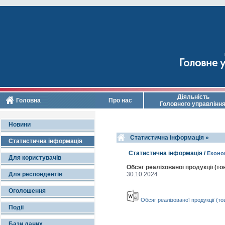
Головне у
Діяльність
Головна
Про нас
Головного управлінн
Новини
Cтатистична інформація »
Статистична інформація
Cтатистична інформація /
Економ
Для користувачів
Обсяг реалізованої продукції (то
Для респондентів
30.10.2024
Оголошення
Обсяг реалізованої продукції (тов
Події
Бази даних