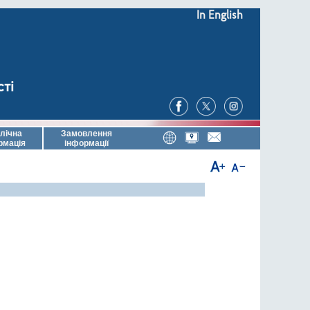
In English
сті
лічна
Замовлення
рмація
інформації