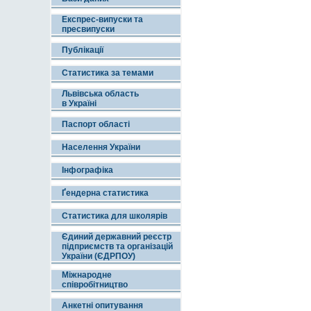
Експрес-випуски та
пресвипуски
Публікації
Статистика за темами
Львівська область
в Україні
Паспорт області
Населення України
Інфографіка
Ґендерна статистика
Статистика для школярів
Єдиний державний реєстр
підприємств та організацій
України (ЄДРПОУ)
Міжнародне
співробітництво
Анкетні опитування