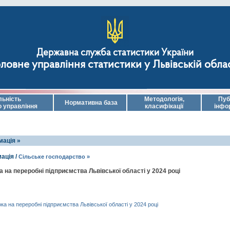
Державна служба статистики України
ловне управління статистики у Львівській обла
льність
Методологія,
Пуб
Нормативна база
о управління
класифікації
інфо
ація »
ація /
Сільське господарство »
на переробні підприємства Львівської області у 2024 році
 на переробні підприємства Львівської області у 2024 році