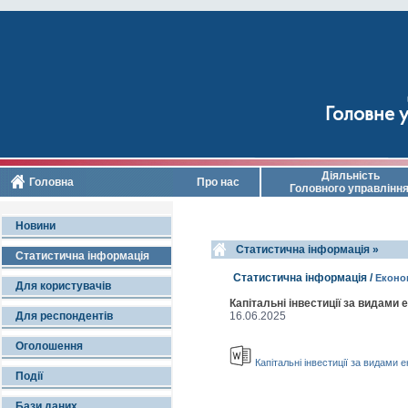
Головне у
Діяльність
Головна
Про нас
Головного управлінн
Новини
Cтатистична інформація »
Статистична інформація
Cтатистична інформація /
Економ
Для користувачів
Капітальні інвестиції за видами 
Для респондентів
16.06.2025
Оголошення
Капітальні інвестиції за видами е
Події
Бази даних