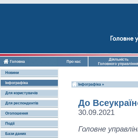
Головне у
Діяльність
Головна
Про нас
Головного управлінн
Новини
Інфографіка
Інфографіка »
Для користувачів
До Всеукраїн
Для респондентів
30.09.2021
Оголошення
Події
Головне управлін
Бази даних