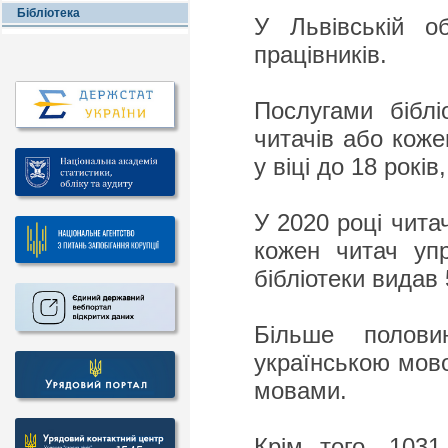
Бібліотека
У Львівській об
працівників.
Послугами біблі
читачів або коже
у віці до 18 рокі
У 2020 році чита
кожен читач уп
бібліотеки видав 
Більше полови
українською мово
мовами.
Крім того, 1031