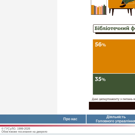
Діяльність
Про нас
Головного управлінн
© ГУСуЛО, 1999-2026
Обов'язкове посилання на джерело