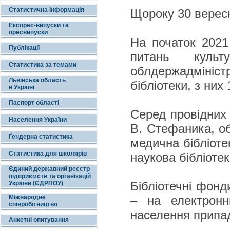
Статистична інформація
Щороку 30 вересн
Експрес-випуски та
пресвипуски
На початок 2021
Публікації
питань культ
Статистика за темами
облдержадмініст
Львівська область
бібліотеки, з них 
в Україні
Паспорт області
Серед провідних 
Населення України
В. Стефаника, об
Ґендерна статистика
медична бібліоте
Статистика для школярів
наукова бібліоте
Єдиний державний реєстр
підприємств та організацій
Бібліотечні фонд
України (ЄДРПОУ)
Міжнародне
– на електронн
співробітництво
населення припад
Анкетні опитування