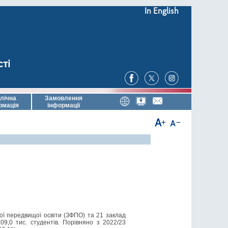
In English
сті
лічна
Замовлення
рмація
інформації
вої передвищої освіти (ЗФПО) та 21 заклад
09,0 тис. студентів. Порівняно з 2022/23