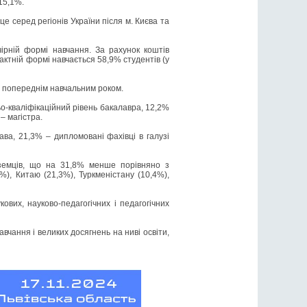
15,1%.
це серед регіонів України після м. Києва та
ірній формі навчання. За рахунок коштів
актній формі навчається 58,9% студентів (у
з попереднім навчальним роком.
о-кваліфікаційний рівень бакалавра, 12,2%
– магістра.
ава, 21,3% – дипломовані фахівці в галузі
ноземців, що на 31,8% менше порівняно з
), Китаю (21,3%), Туркменістану (10,4%),
вих, науково-педагогічних і педагогічних
авчання і великих досягнень на ниві освіти,