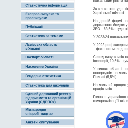
навчальним роком кіл
Статистична інформація
За кількістю студент
Харківської області.
Експрес-випуски та
пресвипуски
На денній формі нав
державного бюджету о
Публікації
ЗВО – 63,5% студенті
Статистика за темами
У 2023/24 навчальном
Львівська область
У 2023 році завершил
в Україні
– фахового молодшог
Серед випускників на
Паспорт області
інженерії, 10,5% – гу
Населення України
У вишах області по
попереднім навчальн
Ґендерна статистика
Польщі (5,5%).
Навчальний процес у
Статистика для школярів
працівників.
Єдиний державний реєстр
Головне управління ст
підприємств та організацій
самореалізації і втіл
України (ЄДРПОУ)
Міжнародне
співробітництво
Анкетні опитування