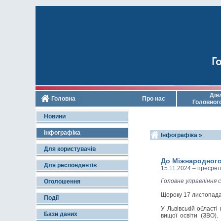
Го
Дія
Головна
Про нас
Головног
Новини
Інфографіка
Інфографіка »
Для користувачів
До Міжнародного
Для респондентів
15.11.2024 – пресрел
Головне управління 
Оголошення
Щороку 17 листопада
Події
У Львівській області
Бази даних
вищої освіти (ЗВО).