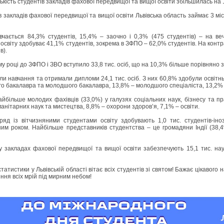
ькість студентів закладів фахової передвищої та вищої освіти збільшилась на 
ів закладів фахової передвищої та вищої освіти Львівська область займає 3 міс
чається 84,3% студентів, 15,4% – заочно і 0,3% (475 студентів) – на веч
світу здобуває 41,1% студентів, зокрема в ЗФПО – 62,0% студентів. На контр
в).
у році до ЗФПО і ЗВО вступило 33,8 тис. осіб, що на 10,3% більше порівняно 
и навчання та отримали дипломи 24,1 тис. осіб. З них 60,8% здобули освітнь
о бакалавра та молодшого бакалавра, 13,8% – молодшого спеціаліста, 13,2% 
йбільше молодих фахівців (33,0%) у галузях соціальних наук, бізнесу та пр
манітарних наук та мистецтва, 8,8% – охорони здоров’я, 7,1% – освіти.
ряд із вітчизняними студентами освіту здобувають 1,0 тис. студентів-і
им роком. Найбільше представників студентства – це громадяни Індії (38,4%
 закладах фахової передвищої та вищої освіти забезпечують 15,1 тис. науко
атистики у Львівській області вітає всіх студентів зі святом! Бажає цікавого н
ення всіх мрій під мирним небом!