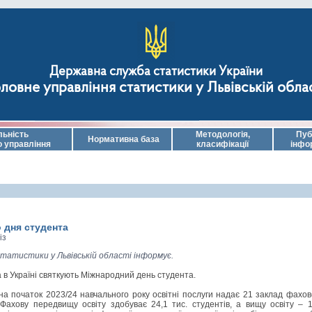
Державна служба статистики України
ловне управління статистики у Львівській обла
льність
Методологія,
Пуб
Нормативна база
о управління
класифікації
інфо
 дня студента
із
статистики у Львівській області інформує.
 в Україні святкують Міжнародний день студента.
 на початок 2023/24 навчального року освітні послуги надає 21 заклад фахо
 Фахову передвищу освіту здобуває 24,1 тис. студентів, а вищу освіту – 1