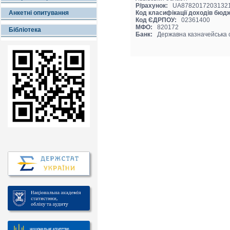
Р/рахунок:
UA87820172031321
Анкетні опитування
Код класифікації доходів бюд
Код ЄДРПОУ:
02361400
МФО:
820172
Бібліотека
Банк:
Державна казначейська с