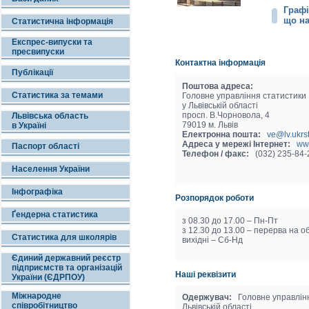
Графі
що на
Статистична інформація
Експрес-випуски та
пресвипуски
Контактна інформація
Публікації
Поштова адреса:
Статистика за темами
Головне управлiння статистики
у Львiвськiй областi
просп. В.Чорновола, 4
Львівська область
79019 м. Львiв
в Україні
Електронна пошта:
ve@lv.ukrs
Адреса у мережі Інтернет:
www
Паспорт області
Телефон / факс:
(032) 235-84-2
Населення України
Інфографіка
Розпорядок роботи
Ґендерна статистика
з 08.30 до 17.00 – Пн-Пт
з 12.30 до 13.00 – перерва на о
Статистика для школярів
вихідні – Сб-Нд
Єдиний державний реєстр
підприємств та організацій
Наші реквізити
України (ЄДРПОУ)
Міжнародне
Одержувач:
Головне управлiнн
співробітництво
Львівськiй областi