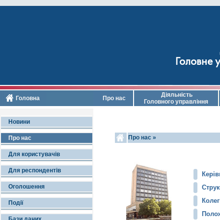
Головне у
Діяльність
Головна
Про нас
Головного управління
Новини
Про нас »
Про нас
Для користувачів
Для респондентів
Керів
Оголошення
Струк
Колег
Події
Полож
Бази даних