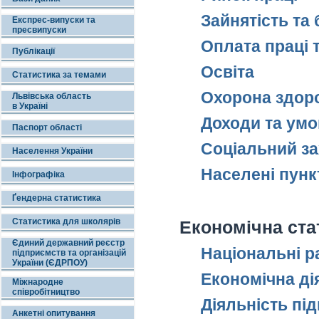
Зайнятість та 
Експрес-випуски та
пресвипуски
Оплата праці 
Публікації
Освіта
Статистика за темами
Охорона здоро
Львівська область
в Україні
Доходи та умов
Паспорт області
Соціальний за
Населення України
Населені пункт
Інфографіка
Ґендерна статистика
Статистика для школярів
Економічна ста
Єдиний державний реєстр
Національні р
підприємств та організацій
України (ЄДРПОУ)
Економічна дія
Міжнародне
співробітництво
Діяльність пі
Анкетні опитування