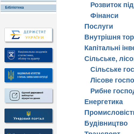
Розвиток пі
Бібліотека
Фінанси
Послуги
Внутрішня тор
Капітальні інв
Сільське, ліс
Сільське го
Лісове госп
Рибне госпо
Енергетика
Промисловіст
Будівництво