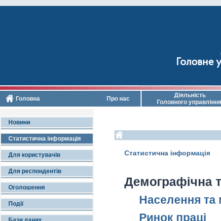
Головне у
Діяльність
Головна
Про нас
Головного управлінн
Новини
Статистична інформація
Статистична інформація
Для користувачів
Для респондентів
Демографічна т
Оголошення
Населення та м
Події
Ринок праці
Бази даних