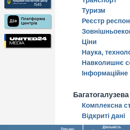
Транспорт
Туризм
Реєстр респон
Зовнішньоеконо
Ціни
Наука, технологі
Навколишнє с
Інформаційне с
Багатогалузева
Комплексна ст
Відкриті дані
Діяльність
Про нас