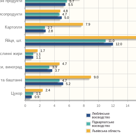
5.7
5.5
4.8
4.7
5.0
7.9
2.7
2.8
11.0
12.0
1.7
1.1
1.1
4.7
3.3
3.7
9.0
4.7
5.2
2.4
1.1
0.9
0
2
4
6
8
10
12
14
Люблінське
воєводство
Підкарпатське
воєводство
Львівська область