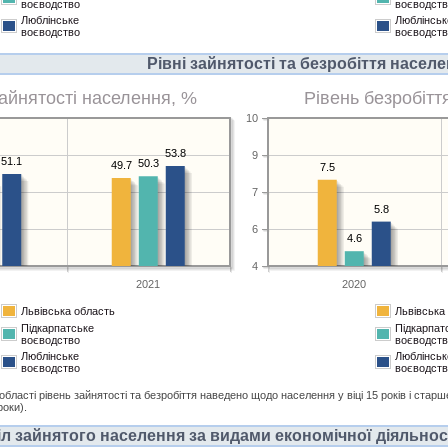
воєводство
воєводст
Люблінське
Люблінськ
воєводство
воєводст
Рівні зайнятості та безробіття насел
зайнятості населення, %
Рівень безробітт
10
53.8
9
51.1
50.3
49.7
7.5
7
5.8
6
4.6
4
2021
2020
Львівська область
Львівська
Підкарпатське
Підкарпат
воєводство
воєводст
Люблінське
Люблінськ
воєводство
воєводст
 області рівень зайнятості та безробіття наведено щодо населення у віці 15 років і старш
роки).
л зайнятого населення за видами економічної діяльності