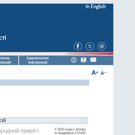
In English
сті
лічна
Замовлення
рмація
інформації
сіб
У 2021 році у зв’язку
родний приріст,
із пандемією COVID-