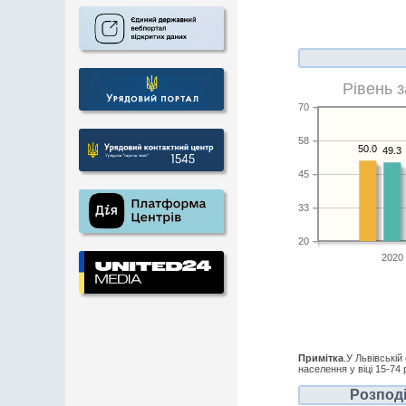
Рівень 
70
58
50.0
49.3
45
33
20
2020
Примітка
.У Львівській
населення у віці 15-74 
Розподі