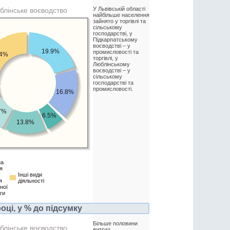
У Львівській області
блінське воєводство
найбільше населення
зайнято у торгівлі та
сільському
господарстві, у
Підкарпатському
воєводстві – у
19.9%
промисловості та
.4%
торгівлі, у
Люблінському
воєводстві – у
сільському
господарстві та
промисловості.
16.8%
7%
6.5%
13.8%
на
я
Інші види
я
діяльності
ної
ги
ці, у % до підсумку
Більше половини
блінське воєводство
витрат