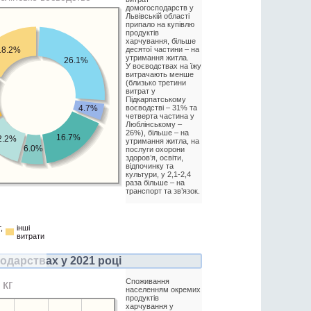
домогосподарств у
Львівській області
припало на купівлю
продуктів
харчування, більше
18.2%
десятої частини – на
утримання житла.
26.1%
У воєводствах на їжу
витрачають менше
(близько третини
витрат у
Підкарпатському
4.7%
воєводстві – 31% та
четверта частина у
Люблінському –
26%), більше – на
16.7%
2.2%
утримання житла, на
6.0%
послуги охорони
здоров’я, освіти,
відпочинку та
культури, у 2,1-2,4
раза більше – на
транспорт та зв’язок.
,
інші
витрати
дарствах у 2021 році
Споживання
 кг
населенням окремих
продуктів
харчування у