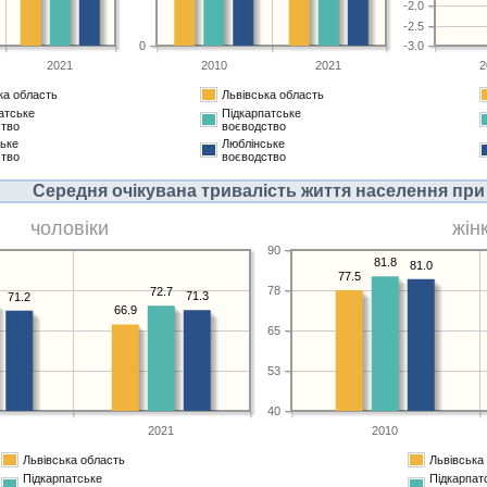
-2.0
-2.5
0
-3.0
2021
2010
2021
2
ка область
Львівська область
атське
Підкарпатське
ство
воєводство
ьке
Люблінське
ство
воєводство
Середня очікувана тривалість життя населення при 
чоловіки
жін
90
81.8
81.0
77.5
78
72.7
71.3
71.2
66.9
65
53
40
2021
2010
Львівська область
Львівська
Підкарпатське
Підкарпат