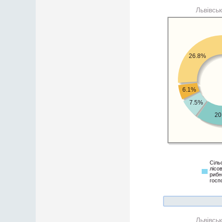
Львівсь
26.8%
6.1%
7.5%
20
Cіль
лісо
рибн
госп
Львівсь