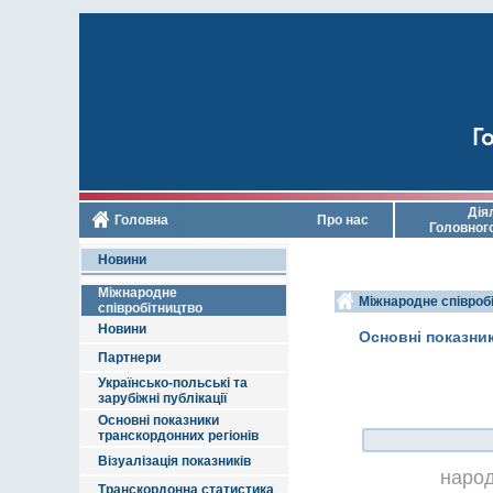
Го
Дія
Головна
Про нас
Головног
Новини
Міжнародне
Міжнародне співроб
співробітництво
Новини
Основні показни
Партнери
Українсько-польські та
зарубіжні публікації
Основні показники
транскордонних регіонів
Візуалізація показників
наро
Транскордонна статистика