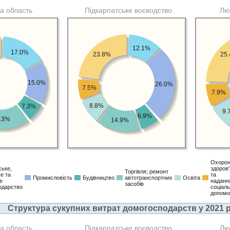
ка область
Підкарпатське воєводство
Лю
12.1%
17.0%
23.8%
25
15.0%
26.0%
7.5%
7.9%
8.8%
7.3%
9.
6.9%
.3%
14.9%
Охоро
ське,
здоров'
Торгівля; ремонт
ве та
та
Промисловість
Будівництво
автотранспортних
Освіта
е
наданн
засобів
одарство
соціаль
допомо
Структура сукупних витрат домогосподарств у 2021 ро
ка область
Підкарпатське воєводство
Лю