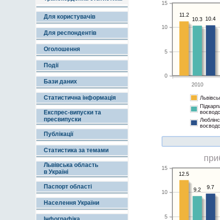
15
11.2
Для користувачів
10.4
10.3
10
Для респондентів
Оголошення
5
Події
0
Бази даних
2010
Статистична інформація
Львівсь
Підкарп
Експрес-випуски та
воєвод
пресвипуски
Люблінс
воєвод
Публікації
Статистика за темами
при
Львівська область
15
в Україні
12.5
Паспорт області
9.7
9.2
10
Населення України
5
Інфографіка