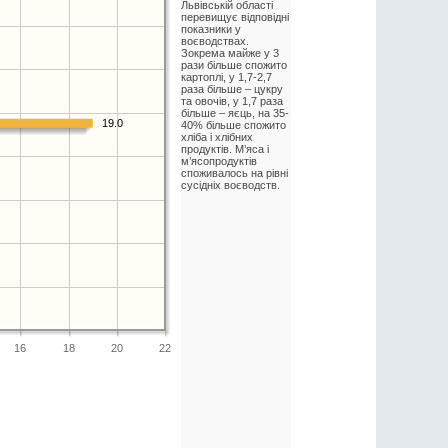
Львівській області
перевищує відповідні
показники у
воєводствах.
Зокрема майже у 3
рази більше спожито
картоплі, у 1,7-2,7
раза більше – цукру
та овочів, у 1,7 раза
більше – яєць, на 35-
19.0
40% більше спожито
хліба і хлібних
продуктів. М’яса і
м’ясопродуктів
споживалось на рівні
сусідніх воєводств.
16
18
20
22