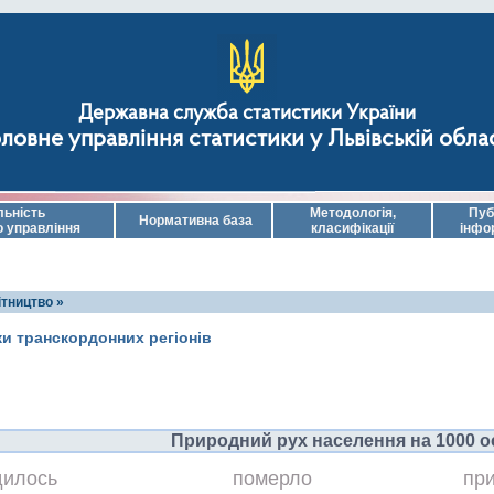
Державна служба статистики України
ловне управління статистики у Львівській обла
льність
Методологія,
Пуб
Нормативна база
о управління
класифікації
інфо
ітництво »
ки транскордонних регіонів
Природний рух населення на 1000 о
дилось
померло
при