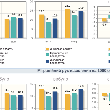
20
16.0
6
14.9
4
15
12.8
12.7
8.6
2
8.1
10.6
7.8
0
8.6
10
-2
-1.6
-4
5
-6
-8
0
-10
2021
2010
2021
2
ка область
Львівська область
атське
Підкарпатське
ство
воєводство
ьке
Люблінське
ство
воєводство
Міграційний рух населення на 1000 о
було
вибуло
с
15
1.0
12.8
12.8
11.9
0.5
11.2
11.2
10.9
10.4
10.3
10.1
0.0
10
-0.5
-0.3
-1.0
-1.5
5