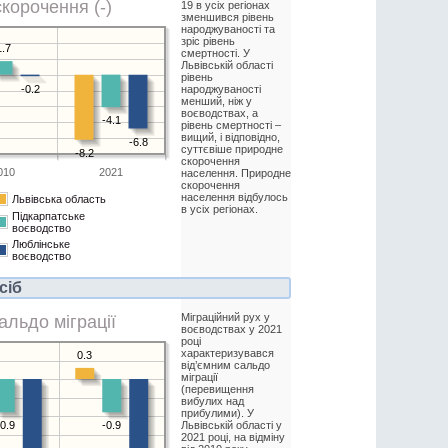
скорочення (-)
19 в усіх регіонах
зменшився рівень
народжуваності та
зріс рівень
1.7
смертності. У
Львівській області
рівень
народжуваності
-0.2
менший, ніж у
воєводствах, а
-4.1
рівень смертності –
вищий, і відповідно,
-6.8
суттєвіше природне
-8.2
скорочення
010
2021
населення. Природне
скорочення
населення відбулось
Львівська область
в усіх регіонах.
Підкарпатське
воєводство
Люблінське
воєводство
сіб
Міграційний рух у
альдо міграції
воєводствах у 2021
році
характеризувався
0.3
від’ємним сальдо
міграції
(перевищення
вибулих над
прибулими). У
Львівській області у
-0.9
-0.9
2021 році, на відміну