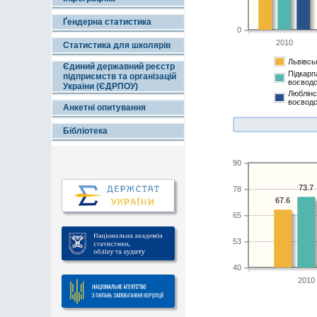
Ґендерна статистика
0
2010
Статистика для школярів
Львівсь
Єдиний державний реєстр
Підкарп
підприємств та організацій
воєвод
України (ЄДРПОУ)
Люблінс
воєвод
Анкетні опитування
Бібліотека
90
73.7
78
67.6
65
53
40
2010