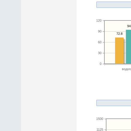
120
94
90
72.8
60
30
0
водоп
1500
1125