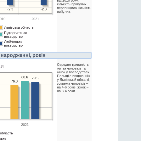
від 2010 року,
кількість прибулих
перевищила кількість
-2.3
-2.3
вибулих.
010
2021
Львівська область
Підкарпатське
воєводство
Люблінське
воєводство
народженні, років
Середня тривалість
ки
життя чоловіків та
жінок у воєводствах
Польщі є вищою, ніж
80.6
79.5
у Львівській області,
76.3
зокрема чоловіків –
на 4-6 років, жінок –
на 3-4 роки
2021
 область
ське