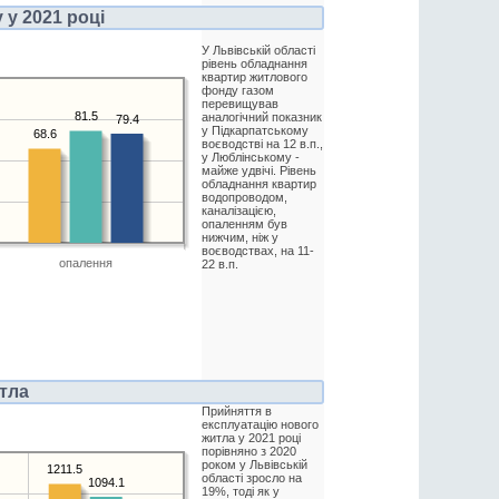
у 2021 році
У Львівській області
рівень обладнання
квартир житлового
фонду газом
перевищував
81.5
аналогічний показник
79.4
у Підкарпатському
68.6
воєводстві на 12 в.п.,
у Люблінському -
майже удвічі. Рівень
обладнання квартир
водопроводом,
каналізацією,
опаленням був
нижчим, ніж у
воєводствах, на 11-
опалення
22 в.п.
тла
Прийняття в
експлуатацію нового
житла у 2021 році
порівняно з 2020
роком у Львівській
1211.5
області зросло на
1094.1
19%, тоді як у