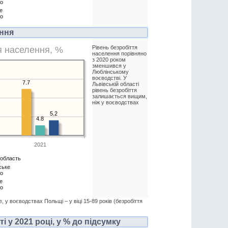
во
е
во
ення
Рівень безробіття
я населення, %
населення порівняно
з 2020 роком
зменшився у
Люблінському
воєводстві. У
7.7
Львівській області
рівень безробіття
залишається вищим,
ніж у воєводствах
5.2
4.8
2021
 область
ське
во
е
во
е, у воєводствах Польщі – у віці 15-89 років (безробіття
 у 2021 році, у % до підсумку