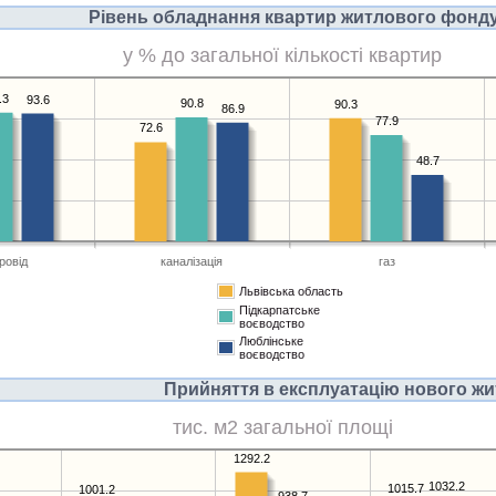
Рівень обладнання квартир житлового фонду 
у % до загальної кількості квартир
.3
93.6
90.8
90.3
86.9
77.9
72.6
48.7
ровід
каналізація
газ
Львівська область
Підкарпатське
воєводство
Люблінське
воєводство
Прийняття в експлуатацію нового жи
тис. м2 загальної площі
1292.2
1032.2
1015.7
1001.2