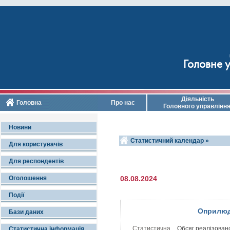
Головне у
Діяльність
Головна
Про нас
Головного управлінн
Новини
Статистичний календар »
Для користувачів
Для респондентів
Оголошення
08.08.2024
Події
Оприлюд
Бази даних
Статистична
Обсяг реалізовано
Статистична інформація