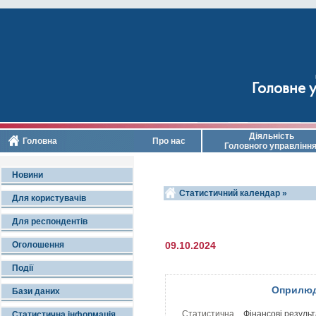
Головне у
Діяльність
Головна
Про нас
Головного управлінн
Новини
Статистичний календар »
Для користувачів
Для респондентів
Оголошення
09.10.2024
Події
Оприлюд
Бази даних
Статистична
Фінансові резуль
Статистична інформація