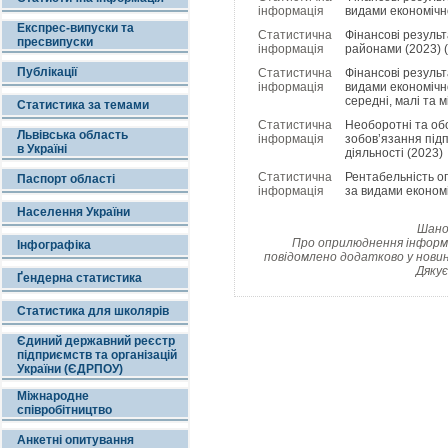
інформація
видами економічно
Експрес-випуски та
Статистична
Фінансові резуль
пресвипуски
інформація
районами (2023) (
Публікації
Статистична
Фінансові резуль
інформація
видами економічно
середні, малі та 
Статистика за темами
Статистична
Необоротні та обо
Львівська область
інформація
зобов’язання під
в Україні
діяльності (2023)
Статистична
Рентабельність оп
Паспорт області
інформація
за видами економі
Населення України
Шанов
Про оприлюднення інформац
Інфографіка
повідомлено додатково у новин
Дякує
Ґендерна статистика
Статистика для школярів
Єдиний державний реєстр
підприємств та організацій
України (ЄДРПОУ)
Міжнародне
співробітництво
Анкетні опитування