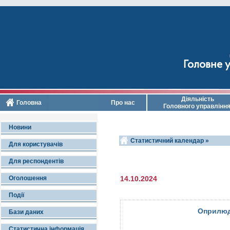
Головне у
Діяльність
Головна
Про нас
Головного управлінн
Новини
Статистичний календар »
Для користувачів
Для респондентів
Оголошення
14.10.2024
Події
Оприлюд
Бази даних
Статистична інформація