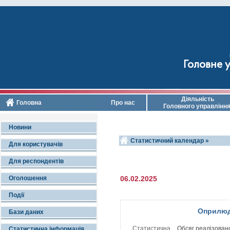
Головне у
Діяльність
Головна
Про нас
Головного управлінн
Новини
Статистичний календар »
Для користувачів
Для респондентів
Оголошення
06.02.2025
Події
Оприлюд
Бази даних
Статистична
Обсяг реалізовано
Статистична інформація