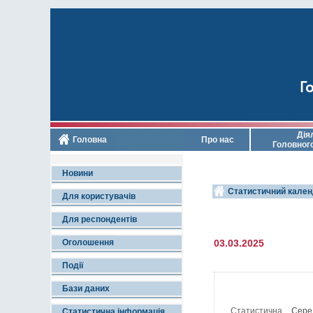
Го
Дія
Головна
Про нас
Головног
Новини
Статистичний кален
Для користувачів
Для респондентів
Оголошення
03.03.2025
Події
Бази даних
Статистична
Серед
Статистична інформація