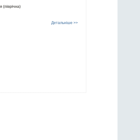
я (піврічна)
Детальніше >>