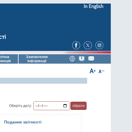
In English
сті
лічна
Замовлення
рмація
інформації
Оберіть дату:
Подання звітності