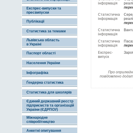
інформація
реалі
пере
Експрес-випуски та
пресвипуски
Статистична
Серед
інформація
реал
Публікації
пере
Статистична
Вант
Статистика за темами
інформація
Львівська область
Статистична
Паса
в Україні
інформація
пере
Експрес-
Зароб
Паспорт області
випуск
Населення України
Про оприлюдне
Інфографіка
повідомлено додат
Ґендерна статистика
Статистика для школярів
Єдиний державний реєстр
підприємств та організацій
України (ЄДРПОУ)
Міжнародне
співробітництво
Анкетні опитування