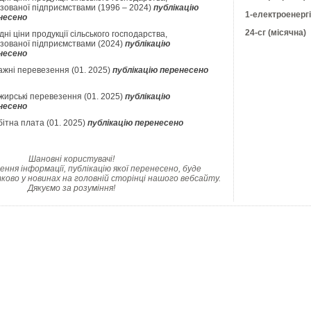
зованої підприємствами (1996 – 2024)
публікацію
1-електроенергі
несено
24-сг (місячна)
ні ціни продукції сільського господарства,
ізованої підприємствами (2024)
публікацію
несено
ажні перевезення (01. 2025)
публікацію перенесено
жирські перевезення (01. 2025)
публікацію
несено
ітна плата (01. 2025)
публікацію перенесено
Шановні користувачі!
ння інформації, публікацію якої перенесено, буде
ково у новинах на головній сторінці нашого вебсайту.
Дякуємо за розуміння!