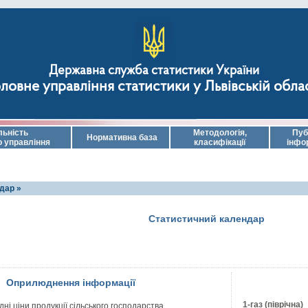
Державна служба статистики України
ловне управління статистики у Львівській обла
льність
Методологія,
Пуб
Нормативна база
о управління
класифікації
інфо
дар »
Статистичний календар
Оприлюднення інформації
1-газ (піврічна)
ні ціни продукції сільського господарства,