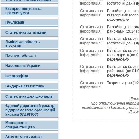
інформація
(остаточні дані)
п
Експрес-випуски та
Статистична
Виробництво осно
пресвипуски
інформація
категоріями госпо
перенесено
Публікації
Статистична
Виробництво прод
інформація
районами (2024) (
Статистика за темами
Статистична
Кількість сільськ
Львівська область
інформація
(остаточні дані)
п
в Україні
Статистична
Кількість сільськ
інформація
господарств (на 0
Паспорт області
перенесено
Населення України
Статистична
Кількість сільськ
інформація
районами (на 01.0
перенесено
Інфографіка
Статистична
Тваринництво (19
Ґендерна статистика
інформація
Статистика для школярів
Шанов
Про оприлюднення інформац
Єдиний державний реєстр
повідомлено додатково у новин
підприємств та організацій
Дякує
України (ЄДРПОУ)
Міжнародне
співробітництво
Анкетні опитування