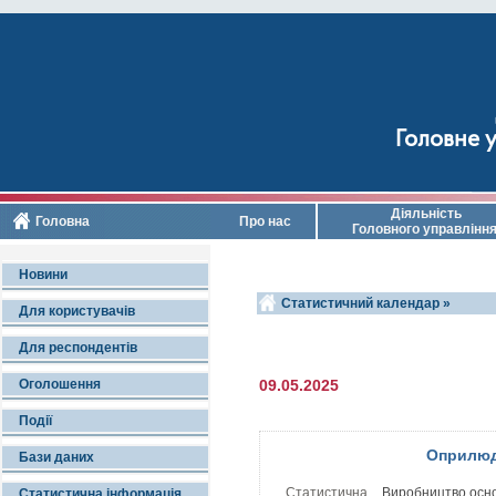
Головне у
Діяльність
Головна
Про нас
Головного управлінн
Новини
Статистичний календар »
Для користувачів
Для респондентів
Оголошення
09.05.2025
Події
Оприлюд
Бази даних
Статистична
Виробництво осно
Статистична інформація