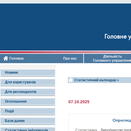
Головне у
Діяльність
Головна
Про нас
Головного управлінн
Новини
Статистичний календар »
Для користувачів
Для респондентів
Оголошення
07.10.2025
Події
Оприлюд
Бази даних
Статистична
Виробництво проми
Статистична інформація