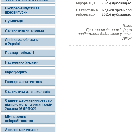
інформація
2025)
публікацію
Експрес-випуски та
Статистична
Індекси промислов
пресвипуски
інформація
2025)
публікацію
Публікації
Шанов
Про оприлюднення інформац
Статистика за темами
повідомлено додатково у новин
Дякує
Львівська область
в Україні
Паспорт області
Населення України
Інфографіка
Ґендерна статистика
Статистика для школярів
Єдиний державний реєстр
підприємств та організацій
України (ЄДРПОУ)
Міжнародне
співробітництво
Анкетні опитування