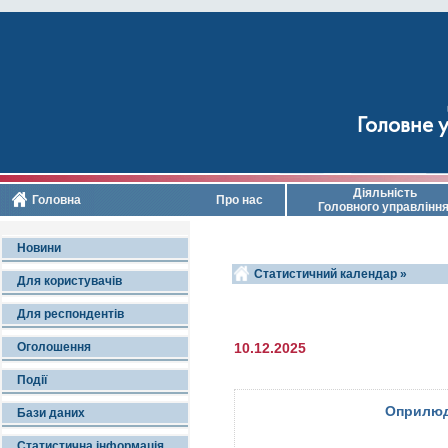
Головне у
Діяльність
Головна
Про нас
Головного управлінн
Новини
Статистичний календар »
Для користувачів
Для респондентів
Оголошення
10.12.2025
Події
Оприлюд
Бази даних
Статистична інформація