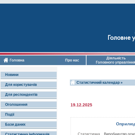
Головне у
Діяльність
Головна
Про нас
Головного управлінн
Новини
Статистичний календар »
Для користувачів
Для респондентів
Оголошення
19.12.2025
Події
Оприлюд
Бази даних
Статистична
Виробництво основ
Статистична інформація