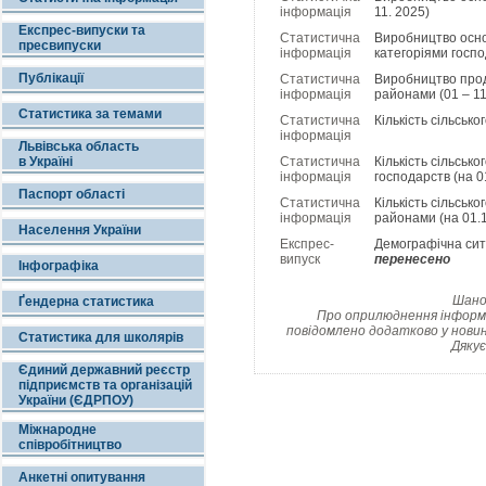
інформація
11. 2025)
Експрес-випуски та
Статистична
Виробництво осно
пресвипуски
інформація
категоріями госпо
Публікації
Статистична
Виробництво прод
інформація
районами (01 – 11
Статистика за темами
Статистична
Кількість сільськ
інформація
Львівська область
в Україні
Статистична
Кількість сільськ
інформація
господарств (на 0
Паспорт області
Статистична
Кількість сільськ
інформація
районами (на 01.1
Населення України
Експрес-
Демографічна ситу
випуск
перенесено
Інфографіка
Шанов
Ґендерна статистика
Про оприлюднення інформац
повідомлено додатково у новин
Статистика для школярів
Дякує
Єдиний державний реєстр
підприємств та організацій
України (ЄДРПОУ)
Міжнародне
співробітництво
Анкетні опитування