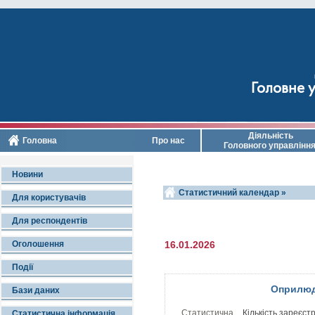
Головне у
Діяльність
Головна
Про нас
Головного управлінн
Новини
Статистичний календар »
Для користувачів
Для респондентів
Оголошення
16.01.2026
Події
Оприлюд
Бази даних
Статистична
Кількість зареєс
Статистична інформація