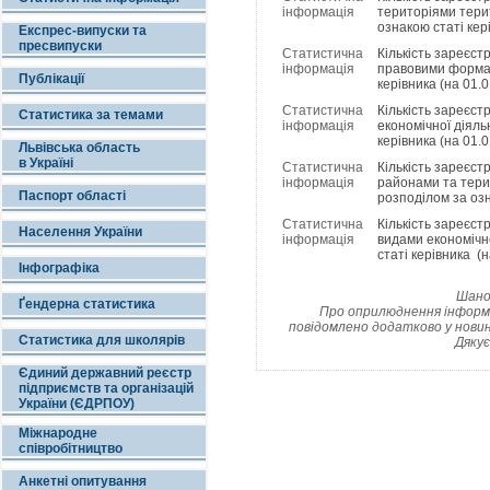
інформація
територіями тери
ознакою статі кер
Експрес-випуски та
пресвипуски
Статистична
Кількість зареєст
інформація
правовими формам
Публікації
керівника (на 01.0
Статистична
Кількість зареєс
Статистика за темами
інформація
економічної діяль
керівника (на 01.0
Львівська область
в Україні
Статистична
Кількість зареєст
інформація
районами та тери
Паспорт області
розподілом за озн
Статистична
Кількість зареєст
Населення України
інформація
видами економічно
статі керівника (н
Інфографіка
Шанов
Ґендерна статистика
Про оприлюднення інформац
повідомлено додатково у новин
Статистика для школярів
Дякує
Єдиний державний реєстр
підприємств та організацій
України (ЄДРПОУ)
Міжнародне
співробітництво
Анкетні опитування