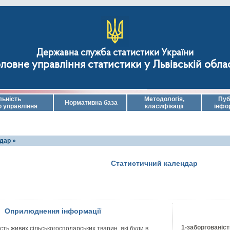
Державна служба статистики України
ловне управління статистики у Львівській обла
льність
Методологія,
Пуб
Нормативна база
о управління
класифікації
інфо
дар »
Статистичний календар
Оприлюднення інформації
1-заборгованіст
ість живих сільськогосподарських тварин, які були в