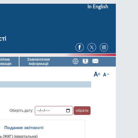
In English
сті
лічна
Замовлення
рмація
інформації
Оберіть дату:
Подання звітності
ь (ЖКГ) (квартальна)