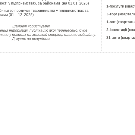
ості у підприємствах, за районами (на 01.01. 2026)
1-послуги (квар
ництво продукції тваринництва у підприємствах за
3-торг (квартал
ами (01 – 12. 2025)
1-опт (кварталь
Шановні користувачі!
2-інвестиції (кв
ння інформації, публікацію якої перенесено, буде
ково у новинах на головній сторінці нашого вебсайту.
31-авто (кварта
Дякуємо за розуміння!