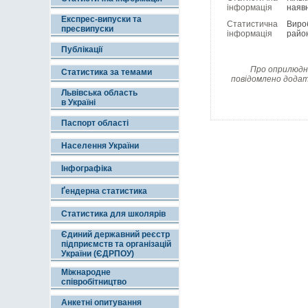
інформація
наявн
Експрес-випуски та
Статистична
Вироб
пресвипуски
інформація
район
Публікації
Про оприлюдне
Статистика за темами
повідомлено додат
Львівська область
в Україні
Паспорт області
Населення України
Інфографіка
Ґендерна статистика
Статистика для школярів
Єдиний державний реєстр
підприємств та організацій
України (ЄДРПОУ)
Міжнародне
співробітництво
Анкетні опитування