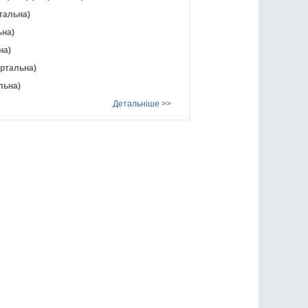
тальна)
ьна)
на)
артальна)
льна)
Детальніше >>