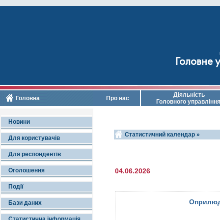
Головне у
Діяльність
Головна
Про нас
Головного управлінн
Новини
Статистичний календар »
Для користувачів
Для респондентів
Оголошення
04.06.2026
Події
Оприлюд
Бази даних
Статистична інформація