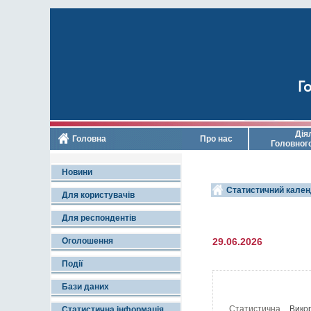
Го
Дія
Головна
Про нас
Головног
Новини
Статистичний кален
Для користувачів
Для респондентів
Оголошення
29.06.2026
Події
Бази даних
Статистична
Викор
Статистична інформація