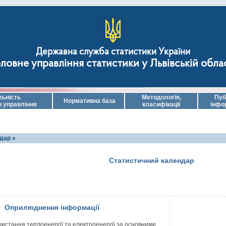
Державна служба статистики України
ловне управління статистики у Львівській обла
льність
Методологія,
Пуб
Нормативна база
о управління
класифікації
інфо
дар »
Статистичний календар
Оприлюднення інформації
истання теплоенергії та електроенергії за основними