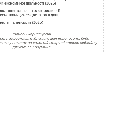
и економічної діяльності (2025)
истання тепло- та електроенергії
иємствами (2025) (остаточні дані)
ність підприємств (2025)
Шановні користувачі!
ння інформації, публікацію якої перенесено, буде
ково у новинах на головній сторінці нашого вебсайту.
Дякуємо за розуміння!