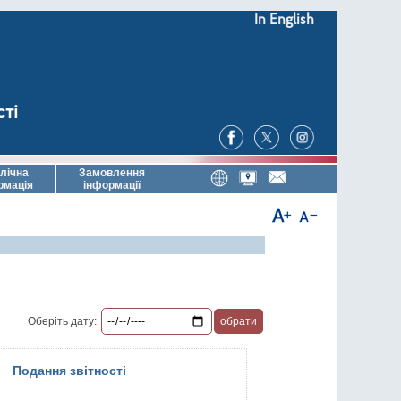
In English
сті
лічна
Замовлення
рмація
інформації
Оберіть дату:
Подання звітності