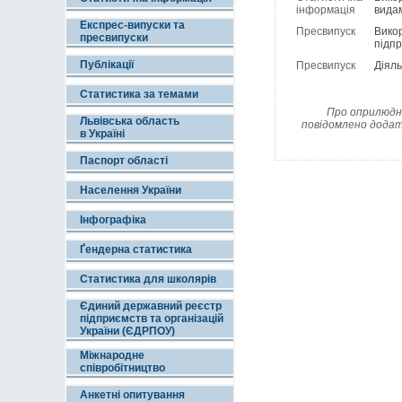
інформація
видам
Експрес-випуски та
Пресвипуск
Викор
пресвипуски
підпр
Публікації
Пресвипуск
Діяль
Статистика за темами
Про оприлюдне
Львівська область
повідомлено додат
в Україні
Паспорт області
Населення України
Інфографіка
Ґендерна статистика
Статистика для школярів
Єдиний державний реєстр
підприємств та організацій
України (ЄДРПОУ)
Міжнародне
співробітництво
Анкетні опитування