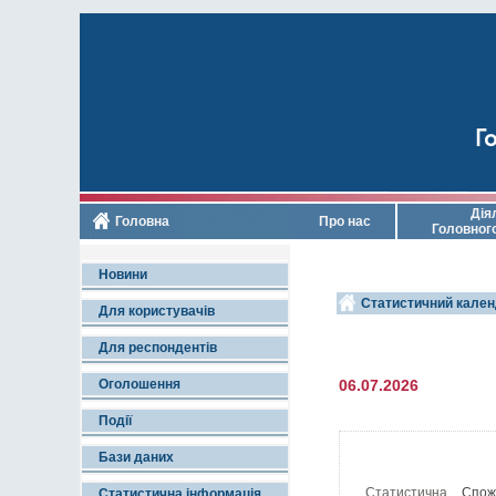
Го
Дія
Головна
Про нас
Головног
Новини
Статистичний кален
Для користувачів
Для респондентів
Оголошення
06.07.2026
Події
Бази даних
Статистична
Спож
Статистична інформація