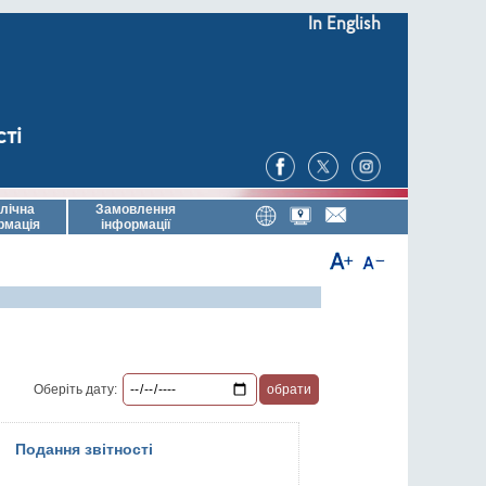
In English
сті
лічна
Замовлення
рмація
інформації
Оберіть дату:
Подання звітності