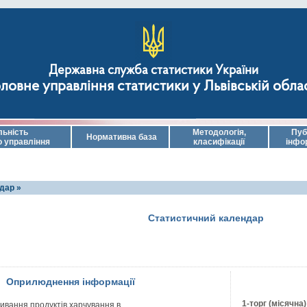
Державна служба статистики України
ловне управління статистики у Львівській обла
льність
Методологія,
Пуб
Нормативна база
о управління
класифікації
інфо
дар »
Статистичний календар
Оприлюднення інформації
1-торг (місячна)
ивання продуктів харчування в