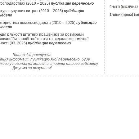
господарствах (2010 – 2025)
публікацію перенесено
4-мтп (місячна)
тура сукупних витрат (2010 – 2025)
публікацію
1-ціни (пром) (м
несено
ктеристика домогосподарств (2010 – 2025)
публікацію
несено
діл кількості штатних працівників за розмірами
ованої їм заробітної плати та видами економічної
ності (03. 2026)
публікацію перенесено
Шановні користувачі!
ння інформації, публікацію якої перенесено, буде
ково у новинах на головній сторінці нашого вебсайту.
Дякуємо за розуміння!