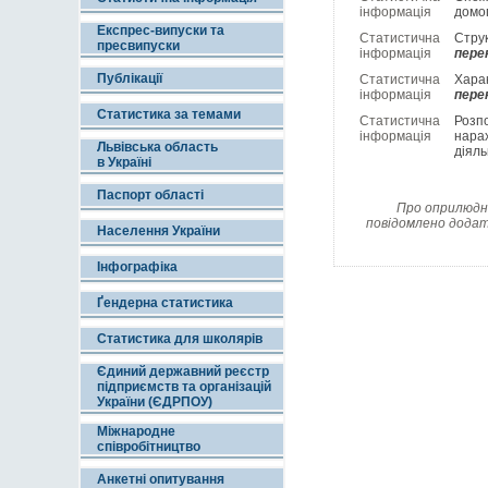
інформація
домо
Експрес-випуски та
Статистична
Струк
пресвипуски
інформація
пере
Публікації
Статистична
Хара
інформація
пере
Статистика за темами
Статистична
Розпо
інформація
нарах
Львівська область
діяль
в Україні
Паспорт області
Про оприлюдне
повідомлено додат
Населення України
Інфографіка
Ґендерна статистика
Статистика для школярів
Єдиний державний реєстр
підприємств та організацій
України (ЄДРПОУ)
Міжнародне
співробітництво
Анкетні опитування