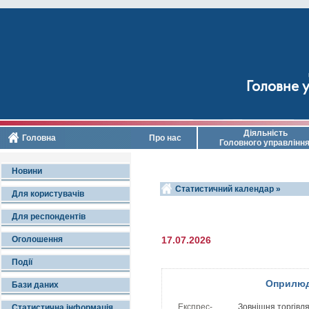
Головне у
Діяльність
Головна
Про нас
Головного управлінн
Новини
Статистичний календар »
Для користувачів
Для респондентів
Оголошення
17.07.2026
Події
Оприлюд
Бази даних
Експрес-
Зовнішня торгівля
Статистична інформація