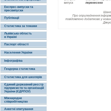
випуск
перенесено
Експрес-випуски та
пресвипуски
Шанов
Про оприлюднення інформац
Публікації
повідомлено додатково у новин
Дякує
Статистика за темами
Львівська область
в Україні
Паспорт області
Населення України
Інфографіка
Ґендерна статистика
Статистика для школярів
Єдиний державний реєстр
підприємств та організацій
України (ЄДРПОУ)
Міжнародне
співробітництво
Анкетні опитування