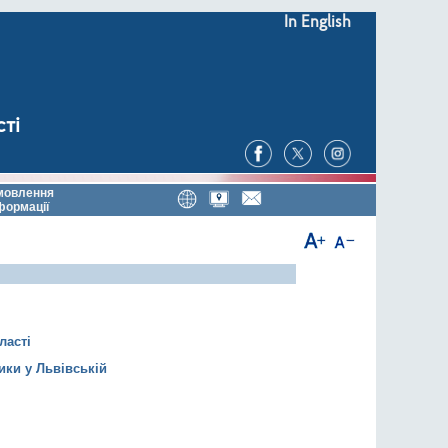
In English
сті
мовлення
формації
ласті
ики у Львівській