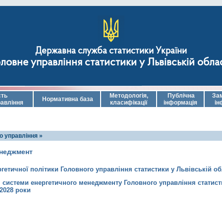
Державна служба статистики України
ловне управління статистики у Львівській обла
сть
Методологія,
Публічна
За
Нормативна база
равління
класифікації
інформація
ін
о управління »
енеджмент
гетичної політики Головного управління статистики у Львівській об
і системи енергетичного менеджменту Головного управління статист
-2028 роки