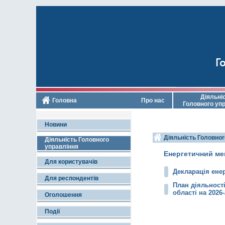
Го
Діяльні
Головна
Про нас
Головного уп
Новини
Діяльність Головног
Діяльність Головного
управління
Енергетичний м
Для користувачів
Декларація енер
Для респондентів
План діяльност
області на 2026
Оголошення
Події