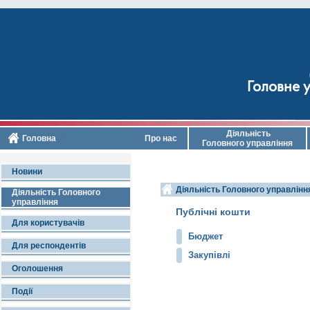
Головне у
Діяльність
Головна
Про нас
Головного управління
Новини
Діяльність Головного управлінн
Діяльність Головного
управління
Публічні кошти
Для користувачів
Бюджет
Для респондентів
Закупівлі
Оголошення
Події