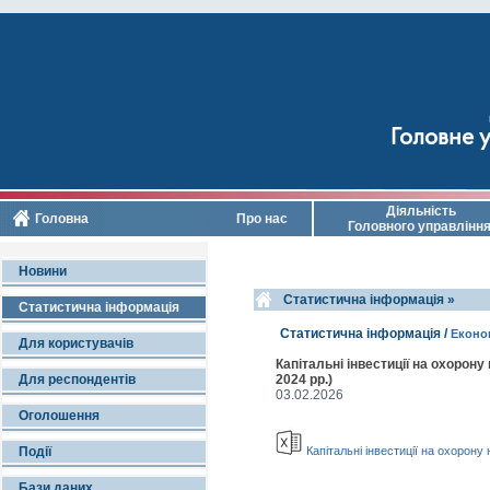
Головне у
Діяльність
Головна
Про нас
Головного управлінн
Новини
Cтатистична інформація »
Статистична інформація
Cтатистична інформація /
Економ
Для користувачів
Капітальні інвестиції на охорон
Для респондентів
2024 рр.)
03.02.2026
Оголошення
Події
Капітальні інвестиції на охорон
Бази даних