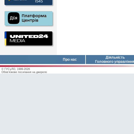
Діяльність
Про нас
Головного управлінн
© ГУСуЛО, 1999-2026
Обов'язкове посилання на джерело