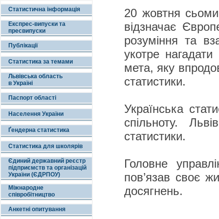
Статистична інформація
20 жовтня сьоми
відзначає Європ
Експрес-випуски та
пресвипуски
розуміння та вз
Публікації
укотре нагадати 
Статистика за темами
мета, яку впродо
Львівська область
статистики.
в Україні
Паспорт області
Українська стати
Населення України
спільноту. Льві
Ґендерна статистика
статистики.
Статистика для школярів
Головне управлі
Єдиний державний реєстр
підприємств та організацій
пов’язав своє жи
України (ЄДРПОУ)
Міжнародне
досягнень.
співробітництво
Анкетні опитування