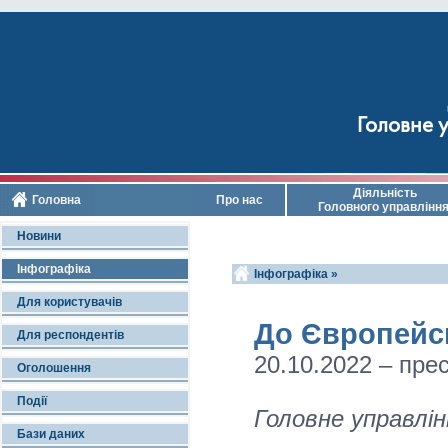
Головне у
Діяльність
Головна
Про нас
Головного управлінн
Новини
Інфографіка
Інфографіка »
Для користувачів
До Європейсь
Для респондентів
20.10.2022 – прес
Оголошення
Події
Головне управлін
Бази даних