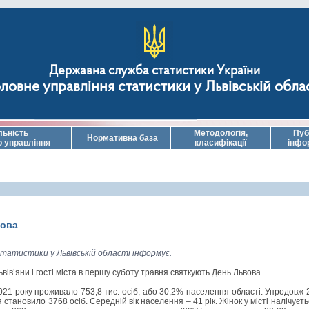
Державна служба статистики України
ловне управління статистики у Львівській обла
льність
Методологія,
Пуб
Нормативна база
о управління
класифікації
інфо
вова
статистики у Львівській області інформує.
вів’яни і гості міста в першу суботу травня святкують День Львова.
2021 року проживало 753,8 тис. осіб, або 30,2% населення області. Упродовж 2
становило 3768 осіб. Середній вік населення – 41 рік. Жінок у місті налічуєть