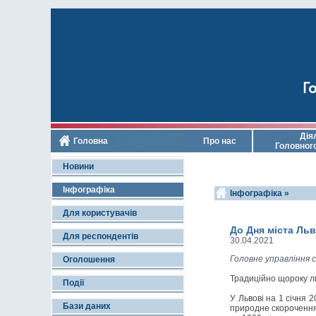
Го
Дія
Головна
Про нас
Головног
Новини
Інфографіка
Інфографіка »
Для користувачів
До Дня міста Ль
Для респондентів
30.04.2021
Головне управління 
Оголошення
Традиційно щороку ль
Події
У Львові на 1 січня 
Бази даних
природне скорочення 