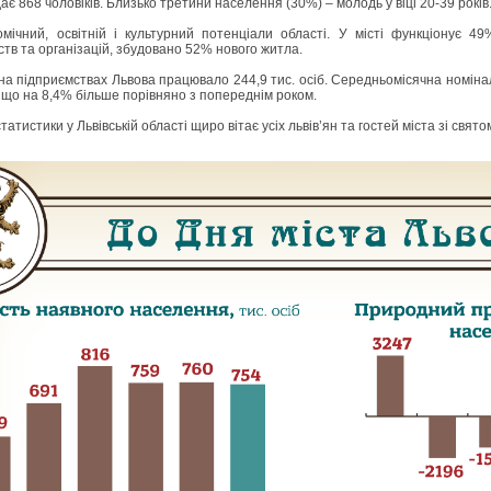
ає 868 чоловіків. Близько третини населення (30%) – молодь у віці 20-39 років
омічний, освітній і культурний потенціали області. У місті функціонує 4
ств та організацій, збудовано 52% нового житла.
на підприємствах Львова працювало 244,9 тис. осіб. Середньомісячна номіна
 що на 8,4% більше порівняно з попереднім роком.
атистики у Львівській області щиро вітає усіх львів’ян та гостей міста зі свято