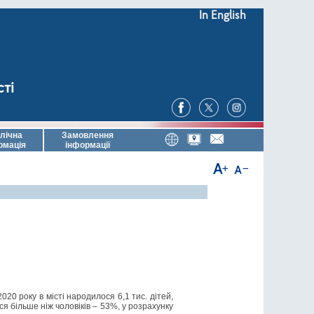
In English
сті
лічна
Замовлення
рмація
інформації
020 року в місті народилося 6,1 тис. дітей,
ся більше ніж чоловіків – 53%, у розрахунку