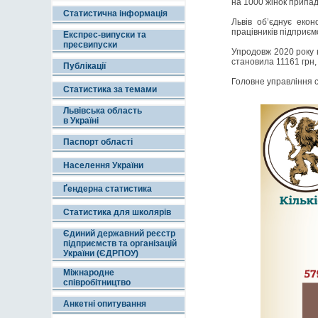
на 1000 жінок припад
Статистична інформація
Львів об’єднує екон
працівників підприєм
Експрес-випуски та
пресвипуски
Упродовж 2020 року 
становила 11161 грн,
Публікації
Головне управління ст
Статистика за темами
Львівська область
в Україні
Паспорт області
Населення України
Ґендерна статистика
Статистика для школярів
Єдиний державний реєстр
підприємств та організацій
України (ЄДРПОУ)
Міжнародне
співробітництво
Анкетні опитування