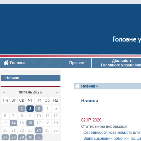
Головне у
Діяльність
Головна
Про нас
Головного управлінн
Новини
Новини »
«
»
липень 2026
Пн
Вт
Ср
Чт
Пт
Сб
Нд
Новини
1
3
4
5
2
6
7
8
9
10
11
12
02.07.2026
13
14
15
16
17
18
19
Статистична інформація
20
21
22
23
24
25
26
Середньооблікова кількість штат
27
28
29
30
31
Відпрацьований робочий час шта