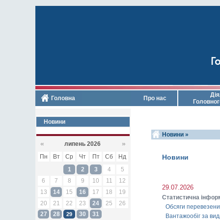
Го
Дія
Головна
Про нас
Головног
Новини
Новини »
«
»
липень 2026
Пн
Вт
Ср
Чт
Пт
Сб
Нд
Новини
1
2
3
4
5
6
7
8
9
10
11
12
29.07.2026
13
14
15
16
17
18
19
Статистична інфор
20
21
22
23
24
25
26
Обсяги перевезених
27
28
30
31
29
Вантажообіг за вид