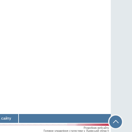
 сайту
Розробник вебсайту
Головне управління статистики у Львівській області