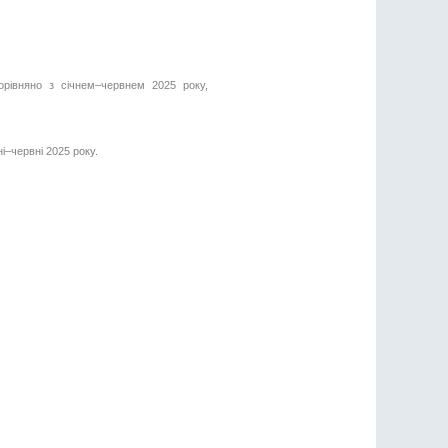
орівняно з січнем–червнем 2025 року,
ні–червні 2025 року.