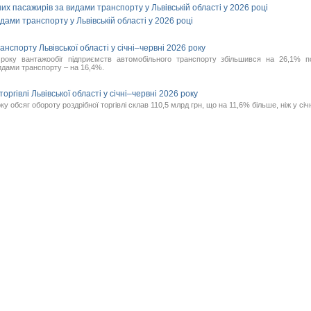
них пасажирів за видами транспорту у Львівській області у 2026 році
дами транспорту у Львівській області у 2026 році
нспорту Львівської області у січні–червні 2026 року
 року вантажообіг підприємств автомобільного транспорту збільшився на 26,1% п
идами транспорту – на 16,4%.
оргівлі Львівської області у січні–червні 2026 року
оку обсяг обороту роздрібної торгівлі склав 110,5 млрд грн, що на 11,6% більше, ніж у січ