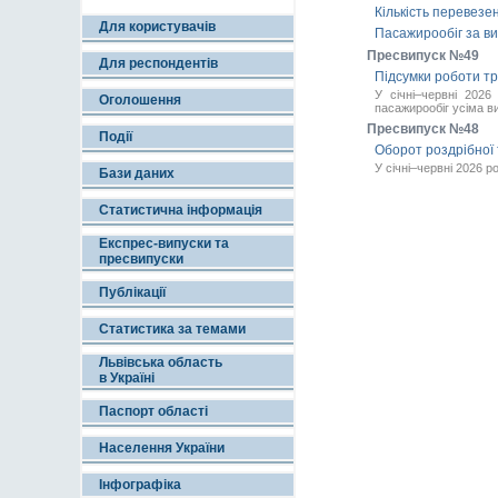
Кількість перевезе
Для користувачів
Пасажирообіг за ви
Пресвипуск №49
Для респондентів
Підсумки роботи тра
У січні–червні 2026
Оголошення
пасажирообіг усіма в
Пресвипуск №48
Події
Оборот роздрібної т
У січні–червні 2026 р
Бази даних
Статистична інформація
Експрес-випуски та
пресвипуски
Публікації
Статистика за темами
Львівська область
в Україні
Паспорт області
Населення України
Інфографіка