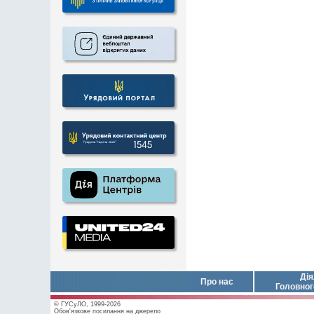
Дія
Про нас
Головног
© ГУСуЛО, 1999-2026
Обов'язкове посилання на джерело