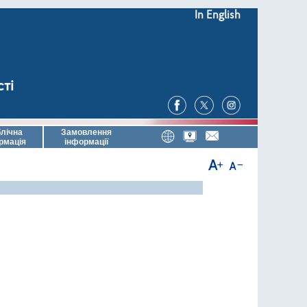
In English
сті
лічна
Замовлення
рмація
інформації