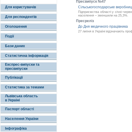
Пресвипуск №47
Для користувачів
Сільськогосподарське виробництв
Підприємства області у січні–черв
населення – зменшили на 25,3%.
Для респондентів
Пресреліз
Оголошення
До Дня медичного працівника
27 липня в Україні відзначають про
Події
Бази даних
Статистична інформація
Експрес-випуски та
пресвипуски
Публікації
Статистика за темами
Львівська область
в Україні
Паспорт області
Населення України
Інфографіка