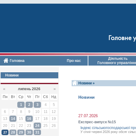
Головне у
Діяльність
Головна
Про нас
Головного управлінн
Новини
Новини »
«
»
липень 2026
Пн
Вт
Ср
Чт
Пт
Сб
Нд
Новини
1
2
3
4
5
6
7
8
9
10
11
12
27.07.2026
13
14
15
16
17
18
19
Експрес-випуск №15
20
21
22
23
24
25
26
Індекс сільськогосподарської про
У січні–червні 2026 року обсяг сіл
28
29
30
31
27