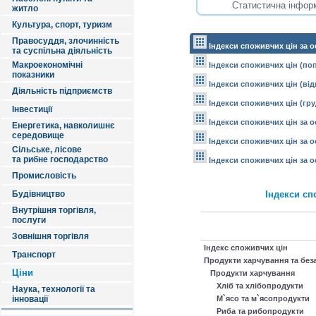
житло
Культура, спорт, туризм
Правосуддя, злочинність
Індекси споживчих цін за 
та суспільна діяльність
Макроекономічні
Індекси споживчих цін (поп
показники
Індекси споживчих цін (від
Діяльність підприємств
Індекси споживчих цін (гру
Інвестиції
Індекси споживчих цін за 
Енергетика, навколишнє
середовище
Індекси споживчих цін за 
Сільське, лісове
та рибне господарство
Індекси споживчих цін за 
Промисловість
Будівництво
Індекси сп
Внутрішня торгівля,
послуги
Зовнішня торгівля
Індекс споживчих цін
Транспорт
Продукти харчування та без
Ціни
Продукти харчування
Хліб та хлібопродукти
Наука, технології та
інновації
М`ясо та м`ясопродукти
Риба та рибопродукти