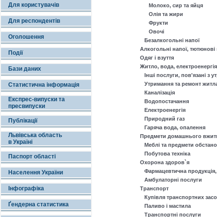
Для користувачів
Молоко, сир та яйця
Олія та жири
Для респондентів
Фрукти
Овочі
Оголошення
Безалкогольні напої
Алкогольні напої, тютюнові
Події
Одяг і взуття
Житло, вода, електроенергія,
Бази даних
Інші послуги, пов'язані з 
Утримання та ремонт житл
Статистична інформація
Каналізація
Експрес-випуски та
Водопостачання
пресвипуски
Електроенергія
Природний газ
Публікації
Гаряча вода, опалення
Львівська область
Предмети домашнього вжитку
в Україні
Меблі та предмети обстано
Побутова техніка
Паспорт області
Охорона здоров`я
Фармацевтична продукція, 
Населення України
Амбулаторні послуги
Інфографіка
Транспорт
Купівля транспортних засо
Ґендерна статистика
Паливо і мастила
Транспортні послуги