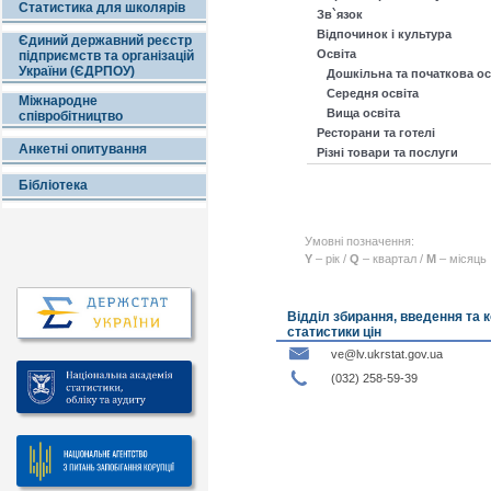
Статистика для школярів
Зв`язок
Відпочинок і культура
Єдиний державний реєстр
Освіта
підприємств та організацій
України (ЄДРПОУ)
Дошкільна та початкова ос
Середня освіта
Міжнародне
Вища освіта
співробітництво
Ресторани та готелі
Анкетні опитування
Різні товари та послуги
Бібліотека
Умовні позначення:
Y
– рік /
Q
– квартал /
M
– місяць
Відділ збирання, введення та
статистики цін
ve@lv.ukrstat.gov.ua
(032) 258-59-39